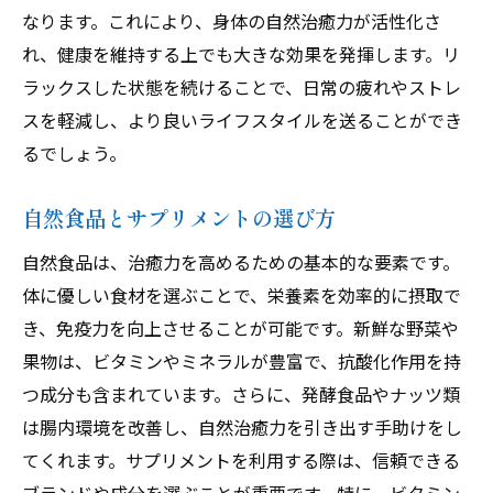
なります。これにより、身体の自然治癒力が活性化さ
瞑想と心の平穏の持続
れ、健康を維持する上でも大きな効果を発揮します。リ
エネルギーヒーリングの可能性
ラックスした状態を続けることで、日常の疲れやストレ
日記を書くことで心の整理
スを軽減し、より良いライフスタイルを送ることができ
アウトドア活動が治癒力を強化する秘密
るでしょう。
自然環境が心身に与えるポジティブ効果
ハイキングの治癒力を高める効果
自然食品とサプリメントの選び方
ガーデニングで癒しを得る方法
自然食品は、治癒力を高めるための基本的な要素です。
日光浴とビタミンDの重要性
体に優しい食材を選ぶことで、栄養素を効率的に摂取で
アウトドア瞑想のすすめ
き、免疫力を向上させることが可能です。新鮮な野菜や
自然とのつながりを深めるワークショップ
果物は、ビタミンやミネラルが豊富で、抗酸化作用を持
つ成分も含まれています。さらに、発酵食品やナッツ類
自然とのつながりが治癒力を高める効果を学ぶ
は腸内環境を改善し、自然治癒力を引き出す手助けをし
森林浴の治癒力への影響
てくれます。サプリメントを利用する際は、信頼できる
サステナブルライフスタイルと健康