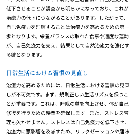
治癒力向上に役立つ食事と栄養の見直し
低下させることが調査から明らかになっており、これが
抗酸化物質を含む食材の効果
治癒力の低下につながることがあります。したがって、
腸内環境を整える食習慣
自己免疫力を理解することは治癒力を高めるための第一
スーパーフードを活用した食生活
歩となります。栄養バランスの取れた食事や適度な運動
水分補給と体の浄化
が、自己免疫力を支え、結果として自然治癒力を強化す
る鍵となります。
サプリメントと自然治癒力の関係
食事日記をつける重要性
日常生活における習慣の見直し
ストレス管理が治癒力に与える影響とその改善
法
治癒力を高めるためには、日常生活における習慣の見直
しが不可欠です。まず、規則正しい生活リズムを保つこ
ストレスのメカニズムと治癒力の関係
とが重要です。これは、睡眠の質を向上させ、体が自己
マインドフルネスによるストレス軽減法
修復を行うための時間を確保します。また、ストレス管
心の健康を保つためのリラクゼーション法
理も欠かせません。ストレスは自己免疫力を低下させ、
音楽療法とその効果
治癒力に悪影響を及ぼすため、リラクゼーションや趣味
ストレスを和らげるための自然療法