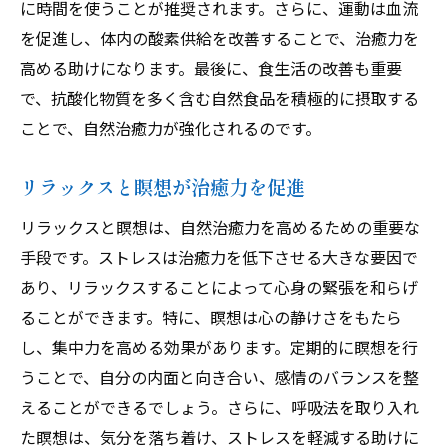
に時間を使うことが推奨されます。さらに、運動は血流
感情のリリースと治癒力
を促進し、体内の酸素供給を改善することで、治癒力を
バランスの取れた運動で治癒力が活性化する理
高める助けになります。最後に、食生活の改善も重要
由
で、抗酸化物質を多く含む自然食品を積極的に摂取する
ことで、自然治癒力が強化されるのです。
有酸素運動と免疫力の強化
筋力トレーニングが健康に与える影響
リラックスと瞑想が治癒力を促進
治癒力を高めるための個別運動プラン作成
リラックスと瞑想は、自然治癒力を高めるための重要な
日常生活に運動を取り入れる工夫
手段です。ストレスは治癒力を低下させる大きな要因で
心身の健康をサポートする運動法
あり、リラックスすることによって心身の緊張を和らげ
運動後のリカバリーが重要な理由
ることができます。特に、瞑想は心の静けさをもたら
心と体の調和を保つ治癒力の高め方
し、集中力を高める効果があります。定期的に瞑想を行
感謝の気持ちがもたらす健康効果
うことで、自分の内面と向き合い、感情のバランスを整
ホリスティックアプローチの実践
えることができるでしょう。さらに、呼吸法を取り入れ
治癒力を引き出すポジティブ思考
た瞑想は、気分を落ち着け、ストレスを軽減する助けに