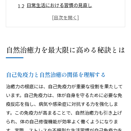
日常生活における習慣の見直し
リラックスと瞑想が治癒力を促進
自然食品とサプリメントの選び方
環境と空間作りの工夫
自然治癒力を高めるための継続的アプロー
自然治癒力を最大限に高める秘訣とは
チ
治癒力を引き出す日常生活への取り入れ方
朝のルーティンで心と体を整える
自己免疫力と自然治癒の関係を理解する
効果的な呼吸法の実践
治癒力の根底には、自己免疫力が重要な役割を果たして
治癒力を活性化させるヨガとストレッチ
います。自己免疫力は、体が自身を守るために必要な免
デジタルデトックスのすすめ
疫反応を指し、病気や感染症に対抗する力を強化しま
す。この免疫力が高まることで、自然治癒力も引き上げ
日常の中に自然との接触を取り入れる
られ、体の自己修復機能が効率よく働くようになりま
治癒力を引き出すための心のリセット法
す。実際、ストレスや不規則な生活習慣が自己免疫力を