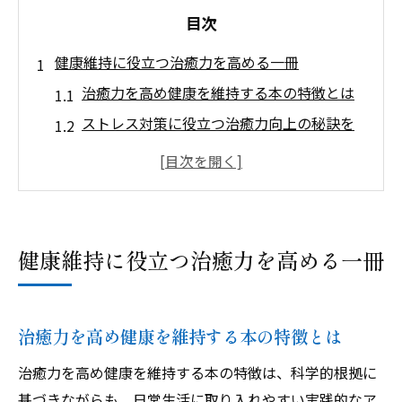
目次
健康維持に役立つ治癒力を高める一冊
治癒力を高め健康を維持する本の特徴とは
ストレス対策に役立つ治癒力向上の秘訣を
探る
治癒力を支える日常生活習慣のポイント
治癒力を高める食事や睡眠の工夫を解説
実践しやすい治癒力強化の読書法のすすめ
健康維持に役立つ治癒力を高める一冊
心身バランス整う治癒力強化の秘訣を本で知る
心と体の調和が治癒力を高める理由を読む
治癒力強化に役立つ呼吸法や瞑想の知識
治癒力を高め健康を維持する本の特徴とは
本で学ぶストレス軽減と治癒力の関係性
治癒力を高め健康を維持する本の特徴は、科学的根拠に
心身バランスを整える実践的な治癒力習慣
基づきながらも、日常生活に取り入れやすい実践的なア