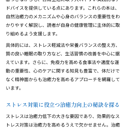
治癒力が導く心の安定と健康の秘訣
ドバイスを提供している点にあります。これらの本は、
自然治癒力のメカニズムや心身のバランスの重要性をわ
ストレス社会における治癒力アップの実践法
かりやすく解説し、読者が自身の健康管理に主体的に取
治癒力が高まるストレス対策の基本知識
り組めるよう支援します。
忙しい現代人に適した治癒力向上法を紹介
具体的には、ストレス軽減法や栄養バランスの整え方、
ストレス軽減に有効な治癒力強化の習慣
質の良い睡眠の取り方など、生活習慣の改善を中心に据
治癒力を高めるマインドフルネスの実践法
えています。さらに、免疫力を高める食事法や適度な運
治癒力が支えるストレスフリーな生活の工
動の重要性、心のケアに関する知見も豊富で、体だけで
夫
なく精神面からも治癒力を高めるアプローチを網羅して
治癒力が高まる日々の習慣を身につける方法
います。
治癒力向上のための生活リズム整え方を知
る
ストレス対策に役立つ治癒力向上の秘訣を探る
食事や運動で治癒力を高める実践ポイント
ストレスは治癒力低下の大きな要因であり、効果的なス
日常に取り入れやすい治癒力強化のコツ
トレス対策は治癒力を高めるうえで欠かせません。治癒