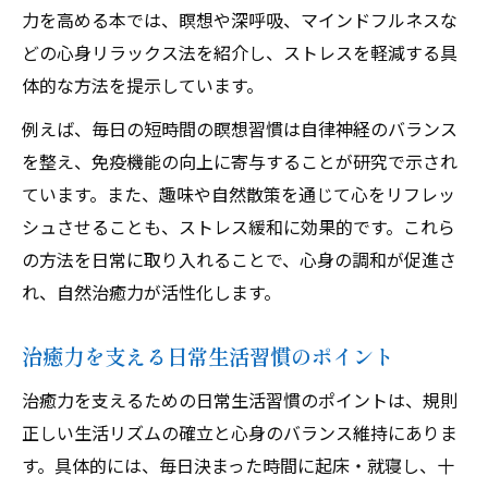
治癒力を意識した毎日のセルフケア方法
力を高める本では、瞑想や深呼吸、マインドフルネスな
本で学ぶ治癒力アップの習慣化テクニック
どの心身リラックス法を紹介し、ストレスを軽減する具
体的な方法を提示しています。
自然治癒力を高めたいなら読むべき本とは
自然治癒力を高める本の選び方と活用法
例えば、毎日の短時間の瞑想習慣は自律神経のバランス
治癒力を伸ばすための良書の特徴を紹介
を整え、免疫機能の向上に寄与することが研究で示され
ています。また、趣味や自然散策を通じて心をリフレッ
読書で学ぶ自然治癒力の正しい知識
シュさせることも、ストレス緩和に効果的です。これら
治癒力に関する専門家の解説を本から得る
の方法を日常に取り入れることで、心身の調和が促進さ
自然治癒力を高める本のおすすめ活用術
れ、自然治癒力が活性化します。
生活リズムを整え治癒力を発揮するヒント
治癒力発揮のための生活リズム改善法を解
治癒力を支える日常生活習慣のポイント
説
治癒力を支えるための日常生活習慣のポイントは、規則
規則正しい生活が治癒力に与える影響を知
正しい生活リズムの確立と心身のバランス維持にありま
る
す。具体的には、毎日決まった時間に起床・就寝し、十
治癒力を高めるための睡眠と休息の重要性