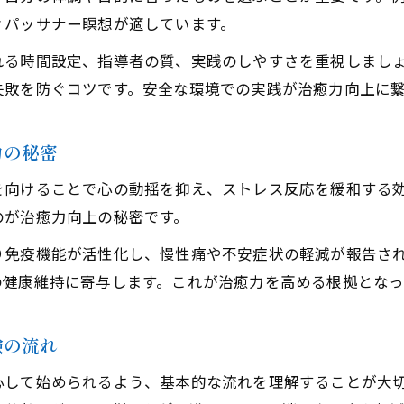
治癒力を取り入れたセルフケアのポイント
ィパッサナー瞑想が適しています。
瞑想会の安全性と治癒力の関係を解明
れる時間設定、指導者の質、実践のしやすさを重視しまし
安全な瞑想会で治癒力を高めるポイント
失敗を防ぐコツです。安全な環境での実践が治癒力向上に
治癒力を守るための瞑想会参加時の注意点
マインドフルネス瞑想会の安全性と治癒力効果
力の秘密
治癒力を意識した瞑想会の選び方ガイド
を向けることで心の動揺を抑え、ストレス反応を緩和する
治癒力向上のための信頼できる瞑想会探し
のが治癒力向上の秘密です。
あなたに合う治癒力向上メソッド発見
り免疫機能が活性化し、慢性痛や不安症状の軽減が報告さ
自分に合った治癒力アップ瞑想法の見つけ方
の健康維持に寄与します。これが治癒力を高める根拠となっ
治癒力を高めるためのメソッド比較と選定法
治癒力向上を目指す個別瞑想メニューの工夫
験の流れ
治癒力を活かすための瞑想実践法を紹介
心して始められるよう、基本的な流れを理解することが大
あなたの治癒力を引き出す瞑想メソッド診断