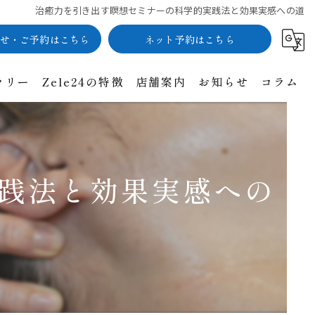
治癒力を引き出す瞑想セミナーの科学的実践法と効果実感への道
せ・ご予約はこちら
ネット予約はこちら
ラリー
Zele24の特徴
店舗案内
お知らせ
コラム
ヘッドスパ
酸素カプセル
践法と効果実感への
近赤外線トリートメント
脂肪溶解
ヒト幹細胞