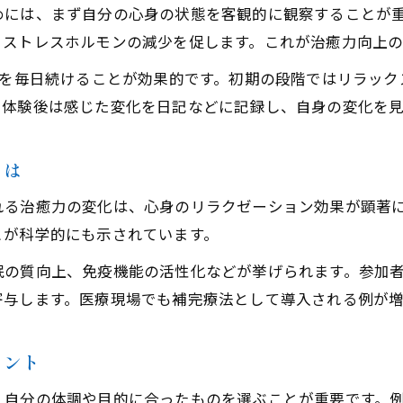
治癒力を支える科学的根拠と瞑想の最新知見
めには、まず自分の心身の状態を客観的に観察することが
治癒力を学ぶ瞑想セミナー選びのポイント
、ストレスホルモンの減少を促します。これが治癒力向上の
マインドフルネスで感じる治癒力の変化
想を毎日続けることが効果的です。初期の段階ではリラッ
マインドフルネスが治癒力に与える影響を解説
。体験後は感じた変化を日記などに記録し、自身の変化を
治癒力の変化を実感するマインドフルネス瞑想法
継続することで感じる治癒力と心の変化とは
とは
治癒力を高めるマインドフルネスの実践ポイント
れる治癒力の変化は、心身のリラクゼーション効果が顕著
マインドフルネス瞑想会で治癒力を体験しよう
とが科学的にも示されています。
不調改善を目指すなら治癒力活性化法
眠の質向上、免疫機能の活性化などが挙げられます。参加
治癒力を活性化するための具体的な瞑想法
寄与します。医療現場でも補完療法として導入される例が増
瞑想で不調改善を目指すための治癒力活用術
治癒力を高めるための安全な実践ステップ
イント
不調を感じた時に役立つ治癒力アップ瞑想習慣
、自分の体調や目的に合ったものを選ぶことが重要です。