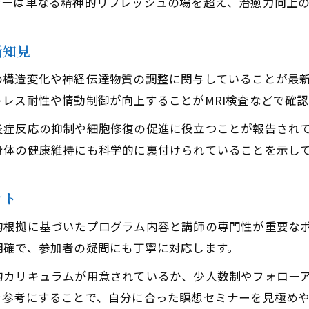
ナーは単なる精神的リフレッシュの場を超え、治癒力向上
新知見
の構造変化や神経伝達物質の調整に関与していることが最
レス耐性や情動制御が向上することがMRI検査などで確
炎症反応の抑制や細胞修復の促進に役立つことが報告され
身体の健康維持にも科学的に裏付けられていることを示し
ント
的根拠に基づいたプログラム内容と講師の専門性が重要な
明確で、参加者の疑問にも丁寧に対応します。
的カリキュラムが用意されているか、少人数制やフォロー
を参考にすることで、自分に合った瞑想セミナーを見極め