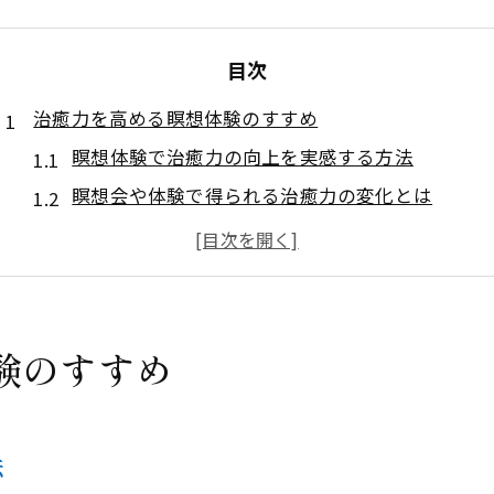
目次
治癒力を高める瞑想体験のすすめ
瞑想体験で治癒力の向上を実感する方法
瞑想会や体験で得られる治癒力の変化とは
治癒力を引き出す瞑想法の選び方とポイント
マインドフルネス瞑想がもたらす治癒力の秘密
初心者でも安心な治癒力アップ瞑想体験の流れ
科学が支える瞑想セミナーの魅力
験のすすめ
治癒力を科学的に高める瞑想セミナーの特徴
エビデンスに基づく治癒力向上の瞑想実践法
法
瞑想セミナーで治癒力が注目される理由とは