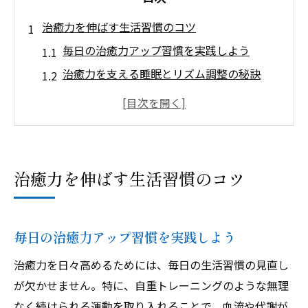
治癒力を伸ばす生活習慣のコツ
毎日の治癒力アップ習慣を実践しよう
治癒力を支える睡眠とリズム調整の秘訣
ストレス軽減で治癒力を高める方法を解説
自然治癒力を高める呼吸法とリラックス術
治癒力向上に役立つ食べ物や飲み物の選び
方
治癒力を伸ばす生活習慣のコツ
回復力を高める自重トレ実践法
治癒力を鍛える自重トレの組み合わせ例
スクワットで治癒力と回復力を引き出そう
毎日の治癒力アップ習慣を実践しよう
治癒力重視のフォームと安全な実施法
治癒力を日々高めるためには、毎日の生活習慣の見直し
回復力を高める筋力トレーニングの工夫
が欠かせません。特に、自重トレーニングのような無理
運動後の治癒力と疲労回復の関係を知る
なく続けられる運動を取り入れることで、血流や代謝が