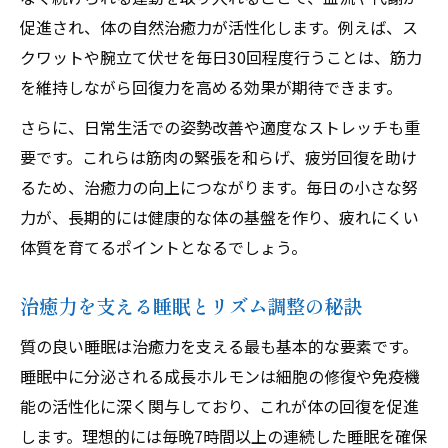
促進され、体の自然治癒力が活性化します。例えば、ス
バランス重視で体の治癒力を底上げ
クワットや腕立て伏せを毎日30回程度行うことは、筋力
栄養と運動バランスで治癒力が高まる理由
を維持しながら回復力を高める効果が期待できます。
治癒力を支える心身の調和とは何か
さらに、日常生活での姿勢改善や適度なストレッチも重
疲労回復を促す治癒力のバランス管理術
要です。これらは筋肉の緊張を和らげ、疲労回復を助け
継続可能な治癒力アップ習慣の作り方
るため、治癒力の向上につながります。毎日の小さな努
治癒力とパフォーマンス向上の関係性
力が、長期的には健康的な体の基盤を作り、疲れにくい
自然治癒力向上に役立つ食生活とは
体質を育てるポイントとなるでしょう。
治癒力を高める食べ物の選び方とポイント
自然治癒力サポートにおすすめの飲み物
治癒力を支える睡眠とリズム調整の秘訣
治癒力向上を意識した栄養バランスの工夫
質の良い睡眠は治癒力を支える最も基本的な要素です。
サプリや薬以外で治癒力を伸ばす食生活
睡眠中に分泌される成長ホルモンは細胞の修復や免疫機
日常に取り入れたい治癒力アップの食習慣
能の活性化に深く関与しており、これが体の回復を促進
します。理想的には毎晩7時間以上の連続した睡眠を確保
継続できる治癒力増強トレの秘訣