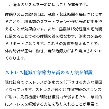
し、睡眠のリズムを一定に保つことが重要です。
治癒力増強トレーニング継続のコツを紹介
無理なく治癒力を伸ばす時短トレーニング
睡眠リズムの調整には、就寝・起床時間を毎日同じにす
術
ることや、寝る前のスマートフォンや強い光の使用を控
えることが効果的です。また、昼寝は15分程度の短時間
治癒力アップのための目標設定方法とは
に留めることで夜の睡眠の質を損なわず、治癒力を高め
疲労時でも続けやすい治癒力強化の工夫
るサポートになります。これらの習慣を整えることで、
治癒力を守るフォームと休息の取り方
体内時計が正常に働き、自然治癒力がより発揮されやす
身体の回復力を引き出す新習慣
くなります。
新しい生活習慣で治癒力を底上げしよう
治癒力アップのための朝晩ルーティン例
ストレス軽減で治癒力を高める方法を解説
回復力と治癒力を両立する行動パターン
現代社会ではストレスが治癒力を低下させる大きな要因
治癒力向上のためのストレス対策実践法
となっています。ストレスが続くと自律神経のバランス
生活の中で治癒力を感じる瞬間を増やす
が崩れ、免疫機能や細胞修復能力が弱まるため、意図的
にストレスを軽減する方法を取り入れることが重要で