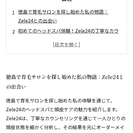
徳島で育毛サロンを探し始めた私の物語：
Zele24との出会い
初めてのヘッドスパ体験！Zele24の丁寧なカウ
ンセリングとは？
実際に受けたZele24のオーダーメイド頭皮ケア
施術の詳細レポート
頭皮環境が改善！Zele24で感じた髪の違いと効
徳島で育毛サロンを探し始めた私の物語：Zele24と
果の実感
の出会い
育毛サロン選びの結論：徳島のZele24が教えて
くれた健康な髪の秘訣
徳島で育毛サロンを探し始めた私の体験を通じて、
Zele24のヘッドスパでリラックスしながら頭皮
Zele24のヘッドスパと頭皮ケアの魅力を紹介します。
ケアを叶える方法
Zele24は、丁寧なカウンセリングを通じて一人ひとりの
徳島の育毛サロン業界で選ばれるZele24が支持
頭皮状態を細かく分析し、その結果を元にオーダーメイ