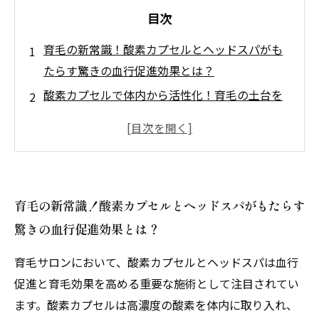
目次
育毛の新常識！酸素カプセルとヘッドスパがも
たらす驚きの血行促進効果とは？
酸素カプセルで体内から活性化！育毛の土台を
作る第一歩
頭皮の血流改善にヘッドスパが効く理由とその
メカニズム
酸素カプセルとヘッドスパを組み合わせる育毛
育毛の新常識！酸素カプセルとヘッドスパがもたらす
サロンの革新的アプローチ
驚きの血行促進効果とは？
実感！酸素カプセル＋ヘッドスパで叶える健康
的な髪の成長ストーリー
育毛サロンにおいて、酸素カプセルとヘッドスパは血行
専門家が語る育毛ケアのポイントと酸素カプセ
促進と育毛効果を高める重要な施術として注目されてい
ル・ヘッドスパの活用法
ます。酸素カプセルは高濃度の酸素を体内に取り入れ、